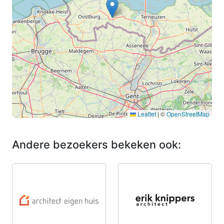
Leaflet
|
©
OpenStreetMap
Andere bezoekers bekeken ook: