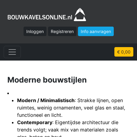
Inloggen
Registreren
Info aanvragen
€ 0,00
Moderne bouwstijlen
Modern / Minimalistisch
: Strakke lijnen, open
ruimtes, weinig ornamenten, veel glas en staal,
functioneel en licht.
Contemporary
: Eigentijdse architectuur die
trends volgt; vaak mix van materialen zoals
glas, beton en hout.