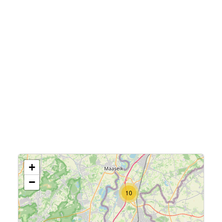
13
+
−
10