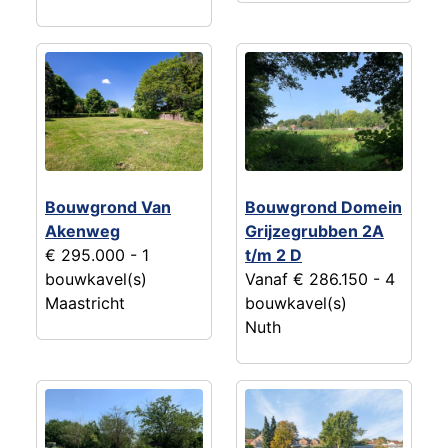
Bouwgrond Van
Bouwgrond Domein
Akenweg
Grijzegrubben 2A
€ 295.000
- 1
t/m 2 D
bouwkavel(s)
Vanaf € 286.150
- 4
Maastricht
bouwkavel(s)
Nuth