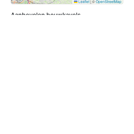
Leaflet
|
©
OpenStreetMap
Aanbevolen bouwkavels
Meer bouwkavels
Bouwkavel Alert
KAVEL ALERT:
meld je nu aan en ontvang de
nieuwe kavels in de provincie naar keuze!
Meld je aan