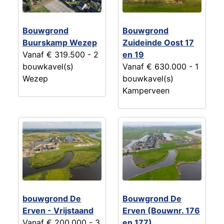
Bouwgrond
Bouwgrond
Buurskamp Wezep
Zuideinde Oost 17
Vanaf € 319.500
- 2
en 19
bouwkavel(s)
Vanaf € 630.000
- 1
Wezep
bouwkavel(s)
Kamperveen
bouwgrond De
Bouwgrond De
Erven - Vrijstaand
Erven (Bouwnr. 176
Vanaf € 200.000
- 3
en 177)