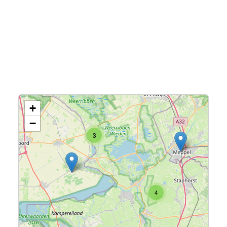
+
−
3
4