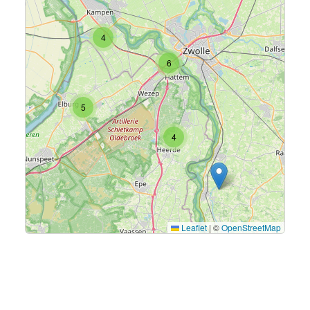
4
6
5
4
Leaflet
|
©
OpenStreetMap
Aanbevolen bouwkavels
13
Meer bouwkavels