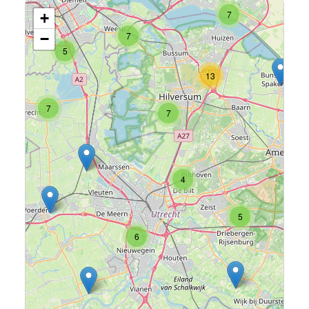
7
+
7
−
5
13
7
7
4
5
6