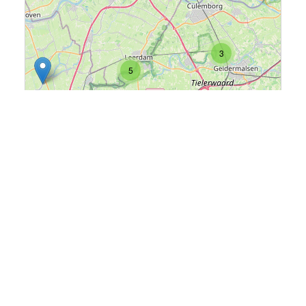
3
5
Leaflet
|
©
OpenStreetMap
Aanbevolen bouwkavels
13
Meer bouwkavels
Bouwkavel Alert
KAVEL ALERT:
meld je nu aan en ontvang de
nieuwe kavels in de provincie naar keuze!
Meld je aan