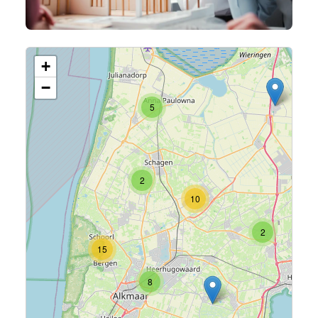
+
−
5
2
10
2
15
8