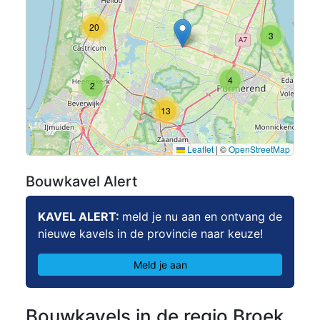
20
3
4
2
13
Leaflet
|
©
OpenStreetMap
Bouwkavel Alert
KAVEL ALERT:
meld je nu aan en ontvang de
nieuwe kavels in de provincie naar keuze!
Meld je aan
Bouwkavels in de regio Broek