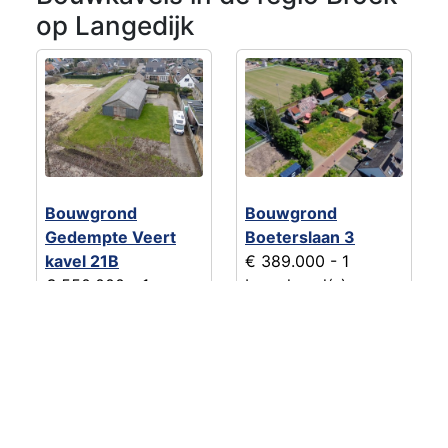
op Langedijk
Bouwgrond
Bouwgrond
Gedempte Veert
Boeterslaan 3
kavel 21B
€ 389.000
- 1
€ 550.000
- 1
bouwkavel(s)
bouwkavel(s)
Sint Pancras
Sint Pancras