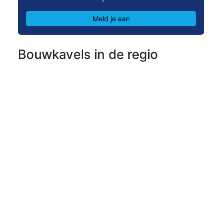
Meld je aan
Bouwkavels in de regio
Oldenzaal
Bouwgrond
Bouwgrond
Bentheimerstraat -
Tankenbergstraat
(kavel 1-2- 3
Prijs op aanvraag
- 1
verkocht)
bouwkavel(s)
Vanaf € 352.250
- 3
Oldenzaal
bouwkavel(s)