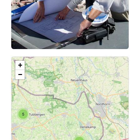
6
+
−
5