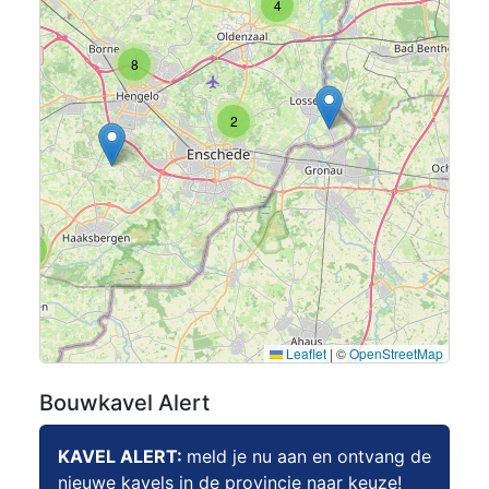
4
8
2
6
Leaflet
|
©
OpenStreetMap
Bouwkavel Alert
KAVEL ALERT:
meld je nu aan en ontvang de
nieuwe kavels in de provincie naar keuze!