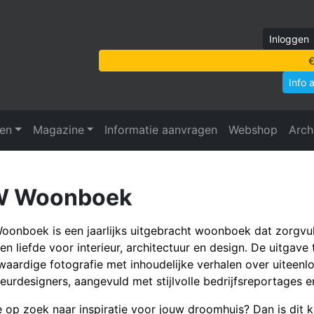
Inloggen
€
Info 
ven
Magazine
Informatie aanvragen
Webshop
Arch
 Woonboek
onboek is een jaarlijks uitgebracht woonboek dat zorgvu
en liefde voor interieur, architectuur en design. De uitgave
aardige fotografie met inhoudelijke verhalen over uiteenl
ieurdesigners, aangevuld met stijlvolle bedrijfsreportages 
e op zoek naar inspiratie voor jouw droomhuis? Dan is dit k