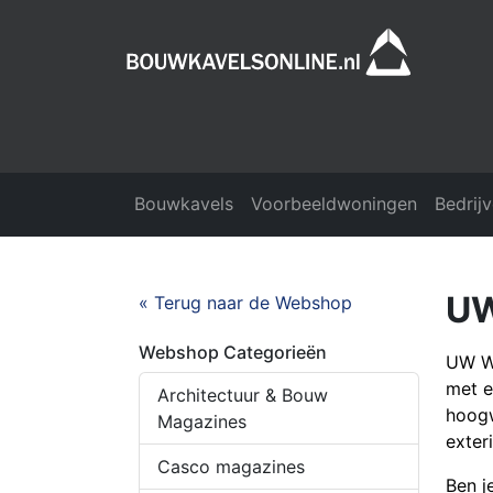
Bouwkavels
Voorbeeldwoningen
Bedrij
UW
« Terug naar de Webshop
Webshop Categorieën
UW Wo
met e
Architectuur & Bouw
hoogw
Magazines
exter
Casco magazines
Ben j