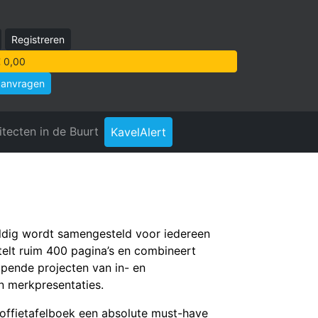
Registreren
 0,00
aanvragen
itecten in de Buurt
KavelAlert
ldig wordt samengesteld voor iedereen
 telt ruim 400 pagina’s en combineert
opende projecten van in- en
en merkpresentaties.
offietafelboek e
en absolute must-have