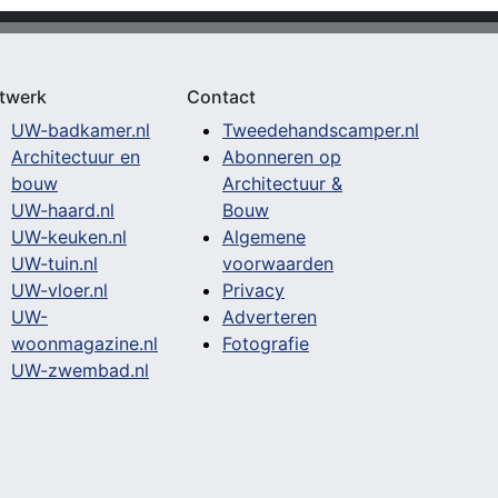
twerk
Contact
UW-badkamer.nl
Tweedehandscamper.nl
Architectuur en
Abonneren op
bouw
Architectuur &
UW-haard.nl
Bouw
UW-keuken.nl
Algemene
UW-tuin.nl
voorwaarden
UW-vloer.nl
Privacy
UW-
Adverteren
woonmagazine.nl
Fotografie
UW-zwembad.nl