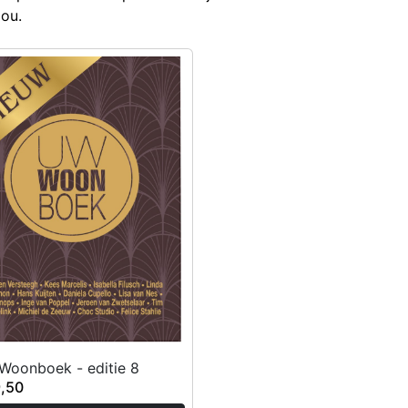
jou.
oonboek - editie 8
9,50