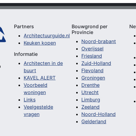
Partners
Bouwgrond per
Ne
Provincie
Architectuurguide.nl
Noord-brabant
Keuken kopen
Overijssel
Informatie
Friesland
Architecten in de
Zuid-Holland
p
buurt
Flevoland
KAVEL ALERT
Groningen
Voorbeeld
Drenthe
woningen
Utrecht
Links
Limburg
Veelgestelde
Zeeland
vragen
Noord-Holland
Gelderland