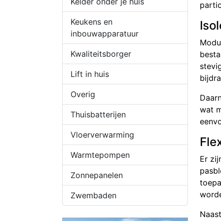
Kelder onder je huis
parti
Keukens en
Iso
inbouwapparatuur
Modul
Kwaliteitsborger
besta
stevi
Lift in huis
bijdr
Overig
Daarn
wat m
Thuisbatterijen
eenvo
Vloerverwarming
Flex
Warmtepompen
Er zi
pasbl
Zonnepanelen
toepa
worde
Zwembaden
Naast