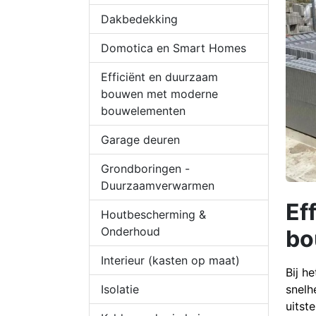
Dakbedekking
Domotica en Smart Homes
Efficiënt en duurzaam
bouwen met moderne
bouwelementen
Garage deuren
Grondboringen -
Duurzaamverwarmen
Ef
Houtbescherming &
Onderhoud
bo
Interieur (kasten op maat)
Bij h
Isolatie
snelh
uitst