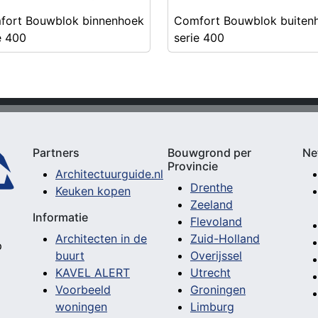
fort Bouwblok binnenhoek
Comfort Bouwblok buiten
e 400
serie 400
Partners
Bouwgrond per
Ne
Provincie
Architectuurguide.nl
Drenthe
Keuken kopen
Zeeland
Informatie
Flevoland
Architecten in de
Zuid-Holland
p
buurt
Overijssel
KAVEL ALERT
Utrecht
Voorbeeld
Groningen
woningen
Limburg