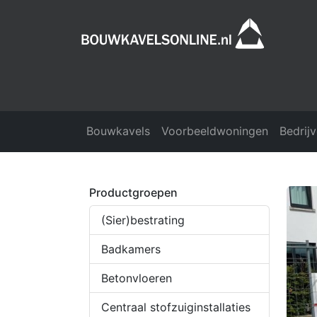
Bouwkavels
Voorbeeldwoningen
Bedrij
Productgroepen
(Sier)bestrating
Badkamers
Betonvloeren
Centraal stofzuiginstallaties