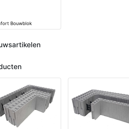
fort Bouwblok
uwsartikelen
ducten