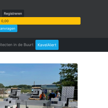
Registreren
 0,00
aanvragen
itecten in de Buurt
KavelAlert