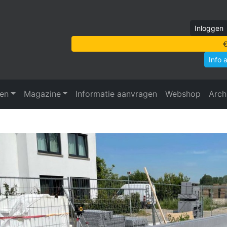
Inloggen
€
Info 
ven
Magazine
Informatie aanvragen
Webshop
Arch