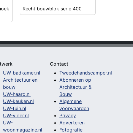
hoek
Recht bouwblok serie 400
twerk
Contact
UW-badkamer.nl
Tweedehandscamper.nl
Architectuur en
Abonneren op
bouw
Architectuur &
UW-haard.nl
Bouw
UW-keuken.nl
Algemene
UW-tuin.nl
voorwaarden
UW-vloer.nl
Privacy
UW-
Adverteren
woonmagazine.nl
Fotografie