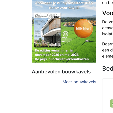
en be
Voo
De vo
eenvo
isola
Daarn
een d
eleme
Bed
Aanbevolen bouwkavels
Meer bouwkavels